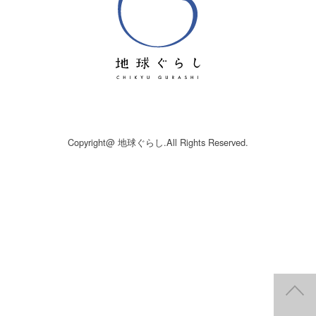
Copyright@ 地球ぐらし.All Rights Reserved.
P