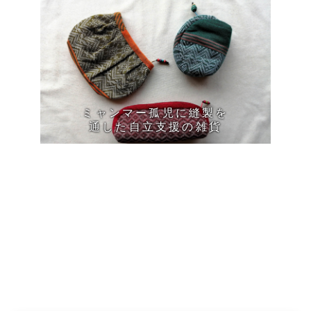
ミャンマー孤児に縫製を
野口整体の季節ごとの
通した自立支援の雑貨
体のお手入れの本
ブログ