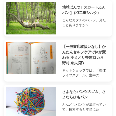
地球ぱんつ [ スカートふん
パン ]（羽二重シルク）
こんなカタチのパンツ、見た
ことありますか？
【一般書店取扱いなし】か
んたんセルフケアで体が変
わる 冷えとり整体12カ月
野村 奈央(著)
ネットショップでは、「整体
ライフスクール」主宰の
さよならパンツのゴム、さ
よならひもパン
ふんどしパンツが流行ってい
て、検索すると本当にた