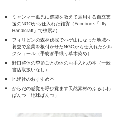
ミャンマー孤児に縫製を教えて雇用する自立支
援のNGOから仕入れた雑貨（Facebook「Lily
Handicraft」で検索♪）
フィリピンの森林伐採でハゲ山になった地域へ
養蚕で産業を根付かせたNGOから仕入れたシル
クショール（手紡ぎ手織り草木染め）
野口整体の季節ごとの体のお手入れの本（一般
書店取扱いなし）
地湧社のおすすめ本
からだの感覚を呼び覚ます天然素材のふるふわ
ぱんつ「地球ぱんつ」