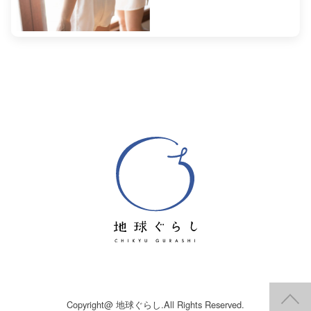
P
Copyright@ 地球ぐらし.All Rights Reserved.